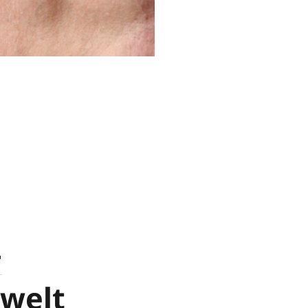
–
owelt