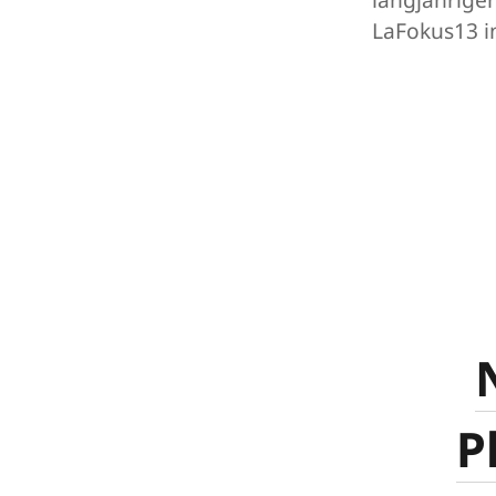
LaFokus13 i
P