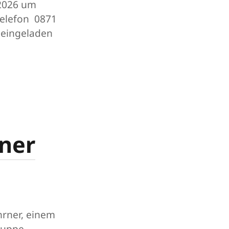
.2026 um
Telefon 0871
h eingeladen
rner
hrner, einem
ruppe