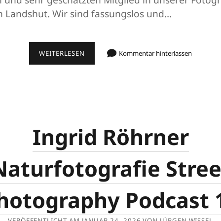
n Landshut. Wir sind fassungslos und…
NACHRUF
WEITERLESEN
Kommentar hinterlassen
AUF
INGRID
RÖHRNER
Ingrid Röhrner
Naturfotografie Stree
hotography Podcast 
VERÖFFENTLICHT AM JANUAR 24, 2026 VON JÜRGEN WISSEL