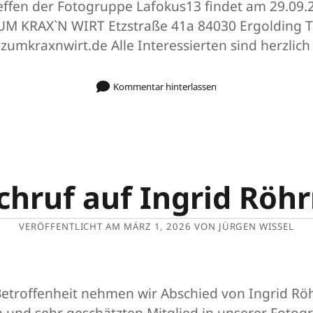
effen der Fotogruppe Lafokus13 findet am 29.09
ZUM KRAX`N WIRT Etzstraße 41a 84030 Ergolding 
zumkraxnwirt.de Alle Interessierten sind herzlic
Kommentar hinterlassen
hruf auf Ingrid Röh
VERÖFFENTLICHT AM MÄRZ 1, 2026 VON JÜRGEN WISSEL
Betroffenheit nehmen wir Abschied von Ingrid Rö
n und sehr geschätzten Mitglied in unserer Fotog