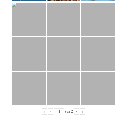
«
‹
von
2
›
»