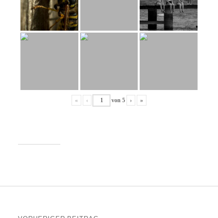
«
‹
von
5
›
»