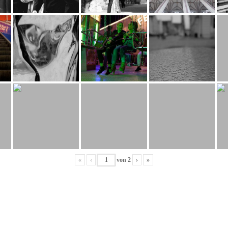
«
‹
von
2
›
»